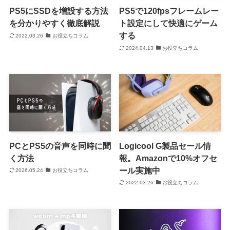
PS5にSSDを増設する方法
PS5で120fpsフレームレー
を分かりやすく徹底解説
ト設定にして快適にゲーム
する
2022.03.26
お役立ちコラム
2024.04.13
お役立ちコラム
PCとPS5の音声を同時に聞
Logicool G製品セール情
く方法
報。Amazonで10%オフセ
ール実施中
2026.05.24
お役立ちコラム
2022.03.26
お役立ちコラム