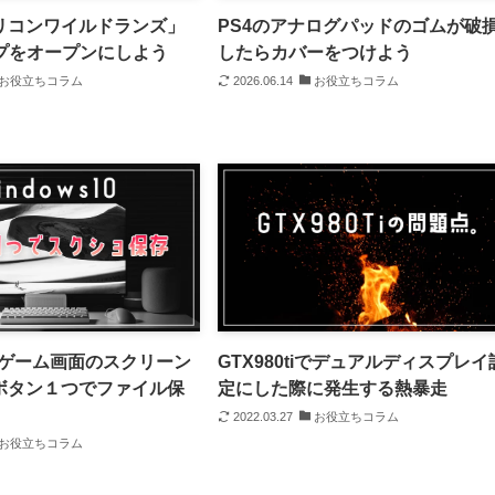
リコンワイルドランズ」
PS4のアナログパッドのゴムが破
イプをオープンにしよう
したらカバーをつけよう
お役立ちコラム
2026.06.14
お役立ちコラム
sでゲーム画面のスクリーン
GTX980tiでデュアルディスプレイ
ボタン１つでファイル保
定にした際に発生する熱暴走
2022.03.27
お役立ちコラム
お役立ちコラム