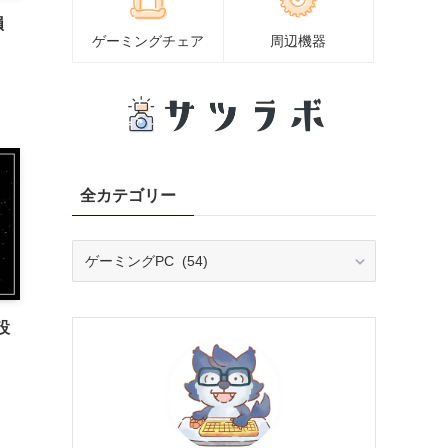
損
ゲーミングチェア
周辺機器
全カテゴリー
全
カ
テ
ゴ
設
リ
ー