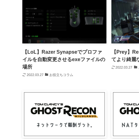
【LoL】Razer Synapseでプロファ
【Prey】R
イルを自動変更させるexeファイルの
てより綺麗
場所
2022.03.27
2022.03.27
お役立ちコラム