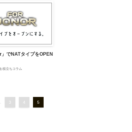
nor」でNATタイプをOPEN
お役立ちコラム
.
3
4
5