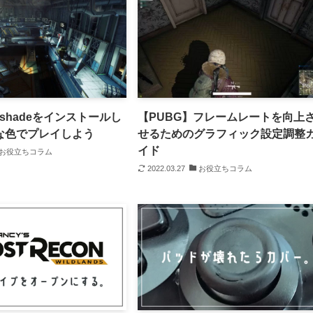
eshadeをインストールし
【PUBG】フレームレートを向上
な色でプレイしよう
せるためのグラフィック設定調整
イド
お役立ちコラム
2022.03.27
お役立ちコラム