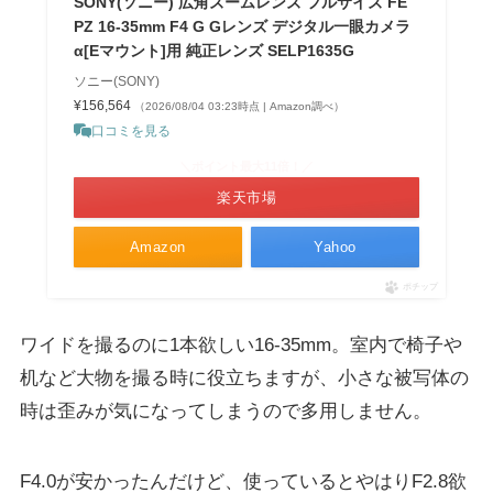
SONY(ソニー) 広角ズームレンズ フルサイズ FE
PZ 16-35mm F4 G Gレンズ デジタル一眼カメラ
α[Eマウント]用 純正レンズ SELP1635G
ソニー(SONY)
¥156,564
（2026/08/04 03:23時点 | Amazon調べ）
口コミを見る
＼ポイント最大11倍！／
楽天市場
Amazon
Yahoo
ポチップ
ワイドを撮るのに1本欲しい16-35mm。室内で椅子や
机など大物を撮る時に役立ちますが、小さな被写体の
時は歪みが気になってしまうので多用しません。
F4.0が安かったんだけど、使っているとやはりF2.8欲