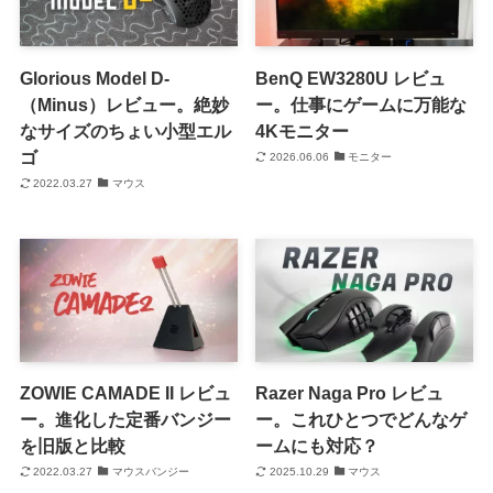
Glorious Model D-
BenQ EW3280U レビュ
（Minus）レビュー。絶妙
ー。仕事にゲームに万能な
なサイズのちょい小型エル
4Kモニター
ゴ
2026.06.06
モニター
2022.03.27
マウス
ZOWIE CAMADE II レビュ
Razer Naga Pro レビュ
ー。進化した定番バンジー
ー。これひとつでどんなゲ
を旧版と比較
ームにも対応？
2022.03.27
マウスバンジー
2025.10.29
マウス