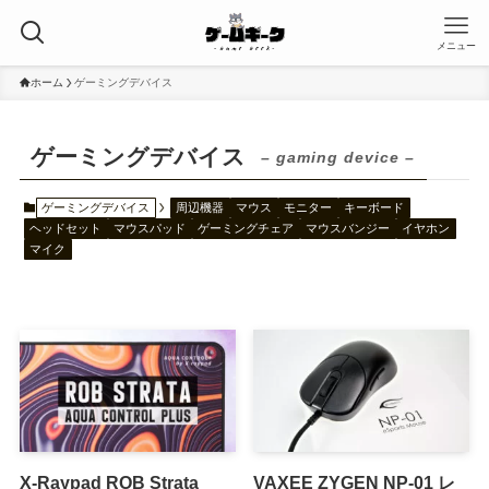
メニュー
ホーム
ゲーミングデバイス
ゲーミングデバイス
– gaming device –
ゲーミングデバイス
周辺機器
マウス
モニター
キーボード
ヘッドセット
マウスパッド
ゲーミングチェア
マウスバンジー
イヤホン
マイク
X-Raypad ROB Strata
VAXEE ZYGEN NP-01 レ