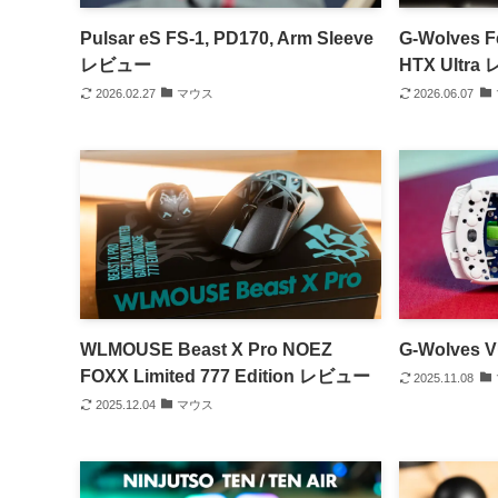
Pulsar eS FS-1, PD170, Arm Sleeve
G-Wolves Fe
レビュー
HTX Ultr
2026.02.27
マウス
2026.06.07
WLMOUSE Beast X Pro NOEZ
G-Wolves
FOXX Limited 777 Edition レビュー
2025.11.08
2025.12.04
マウス