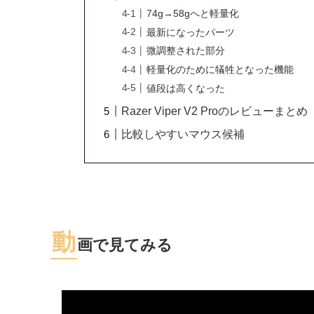
74g→58gへと軽量化
最新になったパーツ
微調整された部分
軽量化のために犠牲となった機能
値段は高くなった
Razer Viper V2 Proのレビューまとめ
比較しやすいマウス候補
動
画で見てみる