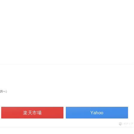
on調べ）
楽天市場
Yahoo
ポチップ