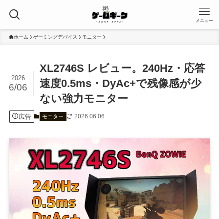
メニュー
ホーム
ゲーミングデバイス
モニター
XL2746S レビュー。240Hz・応答
2026
速度0.5ms・DyAc+で残像感が少
6/06
ない強力モニター
広告
2026.06.06
モニター