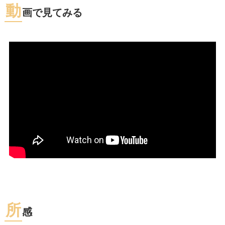
動
画で見てみる
所
感