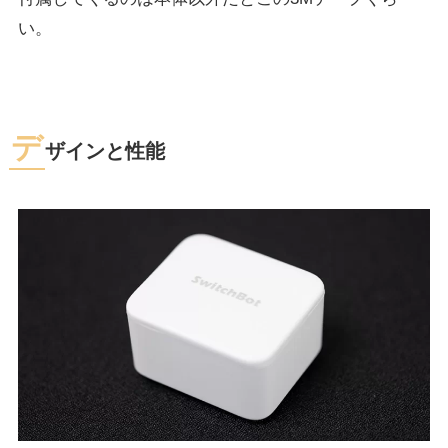
い。
デ
ザインと性能