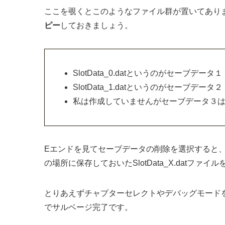
ここを覗くとこのようなファイル群が置いてあり
ピー
しておきましょう。
SlotData_0.datというのがセーブデータ１
SlotData_1.datというのがセーブデータ２
私は作成していませんがセーブデータ３はSlot
Eエンドを見てセーブデータの削除を選択すると、この
の場所に保存しておいたSlotData_X.datファ
とりあえずチャプターセレクトやデバッグモード
でサルベージ完了です。