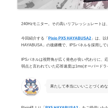
240Hzモニター。その高いリフレッシュレート
今回紹介する「
Pixio PX5 HAYABUSA2
」は、以前
HAYABUSA」の後継機で、
IPSパネルを採用
して
IPSパネルは視野角が広く発色が良い代わりに、応
弱点と言われていた応答速度は1ms(オーバードラ
果たして本当にいいことづくめな
Pixio様より「
PX5 HAYABUSA2
」をご提供いた