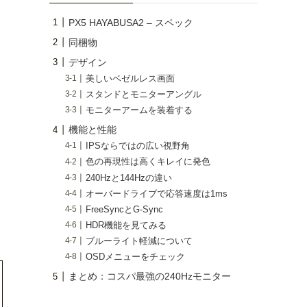
PX5 HAYABUSA2 – スペック
同梱物
デザイン
美しいベゼルレス画面
スタンドとモニターアングル
モニターアームを装着する
機能と性能
IPSならではの広い視野角
色の再現性は高くキレイに発色
240Hzと144Hzの違い
オーバードライブで応答速度は1ms
FreeSyncとG-Sync
HDR機能を見てみる
ブルーライト軽減について
OSDメニューをチェック
まとめ：コスパ最強の240Hzモニター