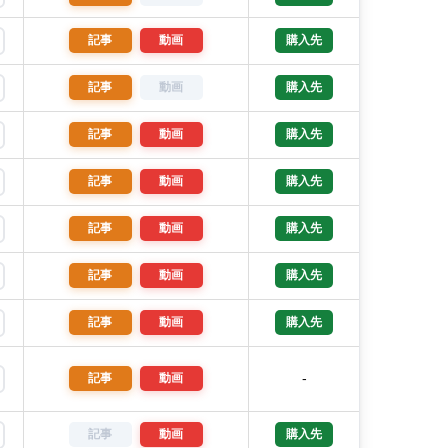
記事
動画
購入先
記事
動画
購入先
記事
動画
購入先
記事
動画
購入先
記事
動画
購入先
記事
動画
購入先
記事
動画
購入先
-
記事
動画
記事
動画
購入先