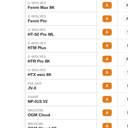
G-WOLVES
A
Fenrir Max 8K
G-WOLVES
A
Fenrir Pro
G-WOLVES
A
HT-S2 Pro WL
G-WOLVES
A
HTM Plus
G-WOLVES
A
HTR Pro 8K
G-WOLVES
A
HTX mini 8K
PULSAR
A
JV-X
VAXEE
A
NP-01S V2
WAIZOWL
A
OGM Cloud
WAIZOWL
A