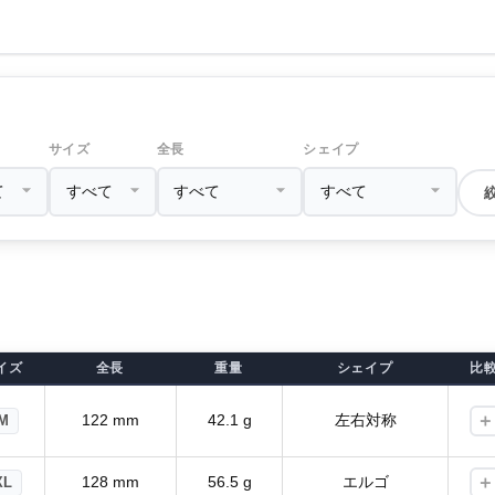
サイズ
全長
シェイプ
イズ
全長
重量
シェイプ
比
122 mm
42.1 g
左右対称
＋
M
128 mm
56.5 g
エルゴ
＋
XL