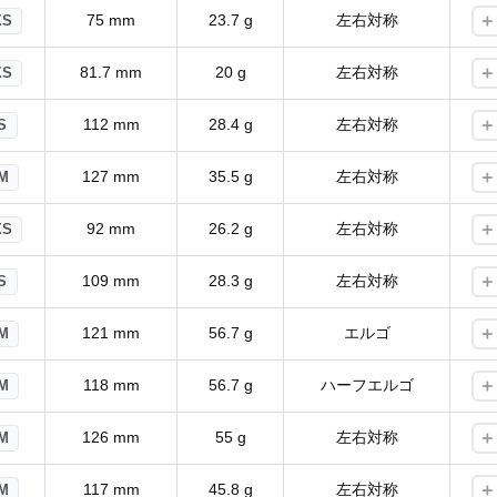
75 mm
23.7 g
左右対称
＋
XS
81.7 mm
20 g
左右対称
＋
XS
112 mm
28.4 g
左右対称
＋
S
127 mm
35.5 g
左右対称
＋
M
92 mm
26.2 g
左右対称
＋
XS
109 mm
28.3 g
左右対称
＋
S
121 mm
56.7 g
エルゴ
＋
M
118 mm
56.7 g
ハーフエルゴ
＋
M
126 mm
55 g
左右対称
＋
M
117 mm
45.8 g
左右対称
＋
M