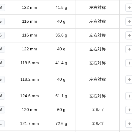
122 mm
41.5 g
左右対称
＋
M
116 mm
40 g
左右対称
＋
S
116 mm
35.6 g
左右対称
＋
S
122 mm
40 g
左右対称
＋
M
119.5 mm
41.4 g
左右対称
＋
M
118.2 mm
40 g
左右対称
＋
S
124.6 mm
61.1 g
左右対称
＋
M
120 mm
60 g
エルゴ
＋
M
121.7 mm
72.6 g
エルゴ
＋
L