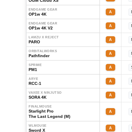
OGM Cloud XS
ENDGAME GEAR
A
OP1w 4K
ENDGAME GEAR
A
OP1w 4K V2
LAMZU X REJECT
A
PARO
ORBITALWORKS
A
Pathfinder
SPRIME
A
PM1
ARYE
A
RCC-1
VAXEE X NINJUTSO
A
SORA 4K
FINALMOUSE
Starlight Pro
A
The Last Legend (M)
WLMOUSE
A
Sword X