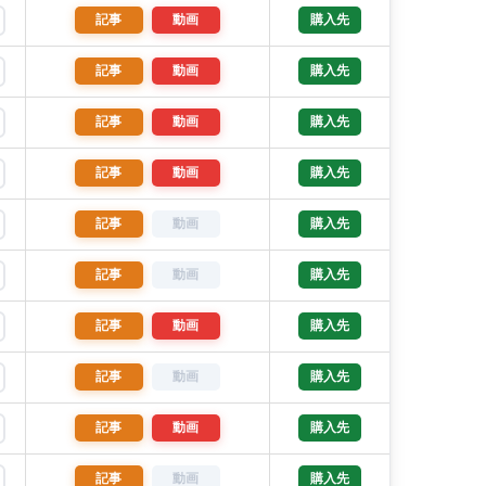
記事
動画
購入先
記事
動画
購入先
記事
動画
購入先
記事
動画
購入先
記事
動画
購入先
記事
動画
購入先
記事
動画
購入先
記事
動画
購入先
記事
動画
購入先
記事
動画
購入先