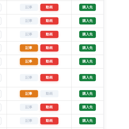
記事
動画
購入先
記事
動画
購入先
記事
動画
購入先
記事
動画
購入先
記事
動画
購入先
記事
動画
購入先
記事
動画
購入先
記事
動画
購入先
記事
動画
購入先