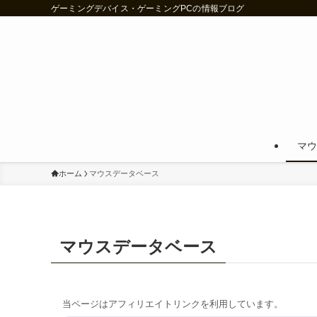
ゲーミングデバイス・ゲーミングPCの情報ブログ
マウ
ホーム
マウスデータベース
マウスデータベース
当ページはアフィリエイトリンクを利用しています。