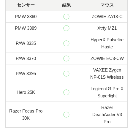
センサー
結果
マウス
PMW 3360
ZOWIE ZA13-C
PMW 3389
Xtrfy MZ1
HyperX Pulsefire
PAW 3335
Haste
PAW 3370
ZOWIE EC3-CW
VAXEE Zygen
PAW 3395
NP-01S Wireless
Logicool G Pro X
Hero 25K
Superlight
Razer
Razer Focus Pro
DeathAdder V3
30K
Pro