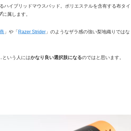
るハイブリッドマウスパッド。ポリエステルを含有する布タイ
プ
に属します。
飛燕
」や「
Razer Strider
」のようなザラ感の強い梨地織りではな
。
…という人には
かなり良い選択肢になる
のではと思います。